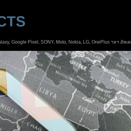
CTS
Galaxy, Google Pixel, SONY, Moto, Nokia, LG, OnePlus ฯลฯ อัพเ